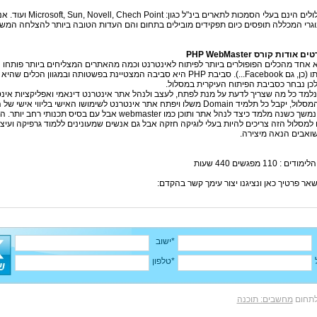
◄ המסלולים הינם בעלי הסמכות לתארים בינ"ל כגון: h Point
וגרי המכללה תופסים כיום תפקידים מובילים בתחום והם העדות הטובה ביותר להצלחה המש
אודות קורס PHP WebMaster
 הוא אחד מהכלים הפופולרים ביותר לפיתוח לאינטרנט וכמה מהאתרים המצליחים ביותר פותחו
באמצעותו (כן, גם Facebook...). סביבת PHP היא סביבה המצטיינת בפשטותה ובמגוון הכלים ש
לכן נבחר כסביבת הפיתוח העיקרית במסלול.
למד כל מה שצריך לדעת על מנת לפתח, לעצב ולנהל אתר אינטרנט דינאמי ואפליקציות אינ
מיד Domain משלו ויפתח אתר אינטרנט לשימושו האישי בליווי אישי של המדריך.
המסלול נמשך כשנה מלמד כיצד לנהל אתר ותוכן כמו webmaster אבל עם בסיס תכנותי ר
למסלול הזה צריכים להיות בעלי לוגיקה חזקה אבל גם אנשים שמעונינים ללמוד גרפיקה ועיצו
ואבים הנאה מיצירה.
ם : 110 מפגשים 440 שעות
אר פרטיך כאן ונציגנו יצור עימך קשר בהקדם:
*ישוב
*טלפון
לתחום
מחשבים: תוכנה