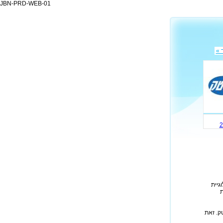
JBN-PRD-WEB-01
 »
ולוגיית
ת
ק. זאת