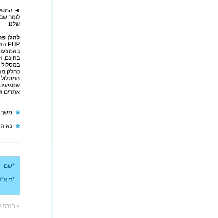
לומר שב
שלנו.
להלן פרטים 
PHP
בחינם, ו
במסלול נ
כחלק מהמסלול, יקבל כל תל
שמגיעים 
אתרים וש
משך הלימודי
נא הש
*שם
*דוא"ל
« חזרה 