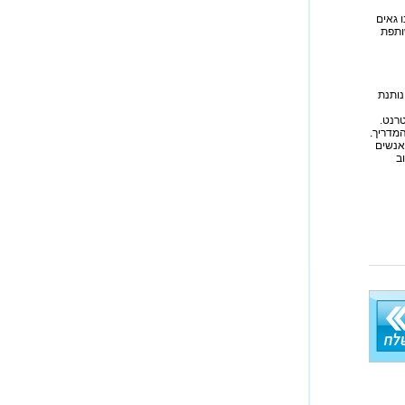
Microsoft, Sun, Novell, Chec ועוד. אנו גאים
ותפת
היא נותנת
טרנט.
חב יותר. האנשים
ב