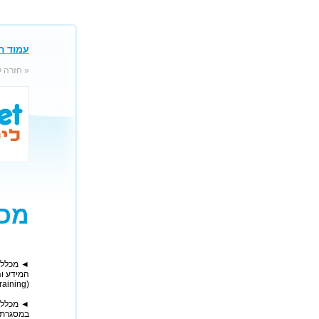
עמוד ה
« חזרה 
מכללת
המידע ו
(High-End Technology Training) ונמצאת בחזית הטכנולוגיה בתחומי ההי-טק השונים.
◄ מכללת
במסגרת 