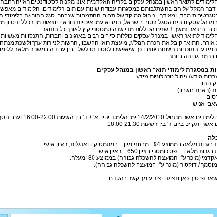
הלימודים לתואר ראשון במנהל עסקים בקריה האקדמית אונו מקנות לסטודנטים ראייה רחבה 
 דבר המקל עליהם בהשתלבותם במסגרות עבודה שונות עם תום הלימודים. הלימודים מאפשר
טגרטיבית מחד, ומאידך - ניהול ממוקד של תחום ההתמחות שנבחר. סגל ההוראה בלימודי ה
מנהל עסקים הינו הסגל הטוב בישראל, המביא עמו איכויות הוראה יוצאות מן הכלל וניסיון מ
ך 3 שנים הכוללות מדי שנה סמסטרי קיץ לאורך כל התואר.
הלימוד לתואר ראשון במנהל עסקים כוללות סיורים רבים בארגונים וחברות, התנסויות מעשיות
אורח. התואר קיבל את הכרת המל"ג, מועצת רואי החשבון, הרשות לניירות ערך ולשכת מנתחי
מידע. התוכניות השונות עוצבו כך שיאפשרו לסטודנט לשלב בין עבודה במשרה מלאה ללימו
ברמה גבוהה ביותר.
ת במסגרת לימודי תואר ראשון במנהל עסקים
רכות מידע/ ניהול טכנולוגיות מידע
ק ההון
 (ראיית חשבון)
רסום
אבי אנוש
במחזור הלימודים אשר מתחיל 14/2/2010 ימי הלימוד יהיו: א' + ד' בין השעות 16:00-22:00 וע
ר יתקיים ביום ה' בין השעות 18:00-21:30.
לה
 בממוצע 94+ מבחני מיון + במתמטיקה ואנגלית, ראיון אישי.
רות מלאה + פסיכומטרי בציון 650 + ראיון אישי.
קדמי (מוכר ע"י המועצה להשכלה גבוהה) בממוצע 80 ומעלה.
מוסמך / דוקטור (מוכר ע"י המועצה להשכלה גבוהה).
אר פרטיך כאן ונציגנו יצור עימך קשר בהקדם: