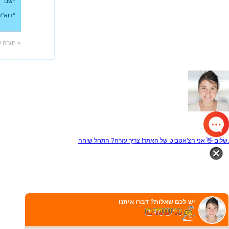
*שם
*דוא"ל
« חזרה 
שלום 👋 אני הצ'אטבוט של האתר! צריך עזרה? התחל שיחה.