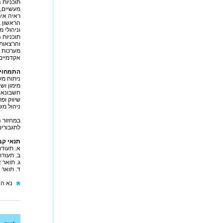
תוכניות 
מעשיים,
ראיה אינ
הראשון ב
וניהולי מוכח. התואר נמש
תוכניות 
והרצאות 
מערכות ה
אקדמיים 
התמחויו
ניתוח מע
מימון ושו
חשבונאות
שיווק ופ
ניהול מש
לתגבורים אש
תנאי קב
א. תעודת בגרות מלאה
ב. תעודת בג
ג. תואר א
ד. תואר 
נא הש