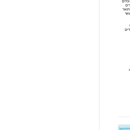
וכלים
ים
תואר
עשי
דים
רב נוסף