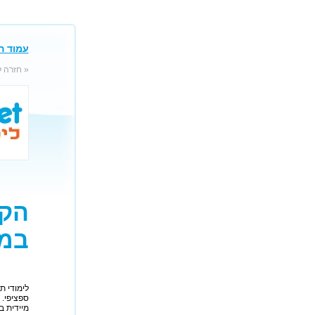
עמוד ה
« חזרה 
הקר
במנ
לימודי ת
ספציפי. 
מיידית ב