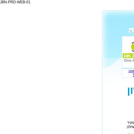
JBN-PRD-WEB-01
 »
ונו
ן
פקיד
שתלב